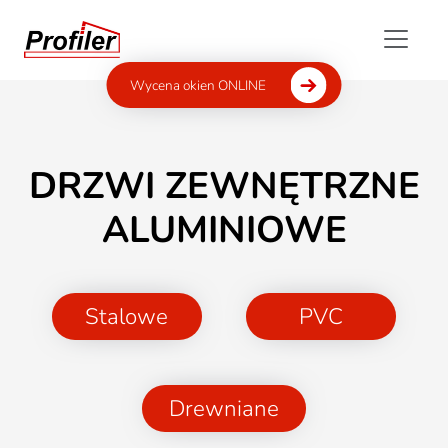
Wycena okien ONLINE
DRZWI ZEWNĘTRZNE
ALUMINIOWE
Stalowe
PVC
Drewniane