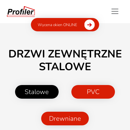
Wycena okien ONLINE
DRZWI ZEWNĘTRZNE
STALOWE
Stalowe
PVC
Drewniane